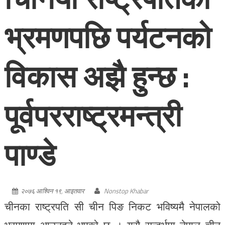
भ्रमणपछि पर्यटनको
विकास अझै हुन्छ :
पूर्वपरराष्ट्रमन्त्री
पाण्डे
२०७६ आश्विन १९, आइतवार
Nonstop Khabar
चीनका राष्ट्रपति सी चीन पिङ निकट भविष्यमै नेपालको
भ्रमणमा आउनुहुने भएको छ । यसै सन्दर्भमा नेपाल चीन