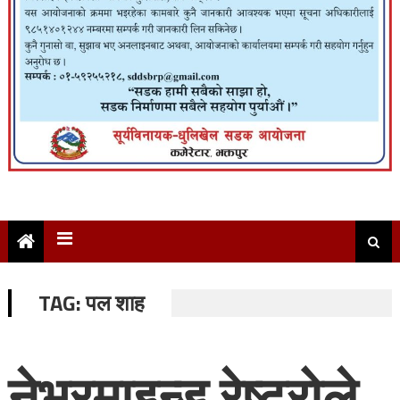
TAG:
पल शाह
नेभरमाइन्ड रेष्ट्रोले