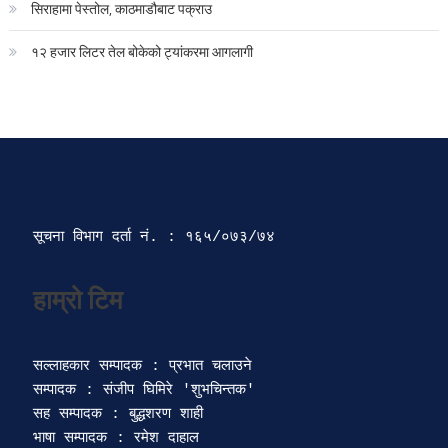
सिराहामा पेस्तोल, काठमाडौबाट पक्राउ
१२ हजार लिटर तेल बोकेको ट्यांकरमा आगलागी
सूचना विभाग दर्ता‍ नं. : १६५/०७३/७४ 
सल्लाहकार सम्पादक : प्रभात चलाउने

सम्पादक : संजीप घिमिरे 'शुभचिन्तक' 

सह सम्पादक : बुद्धशरण शाही

भाषा सम्पादक : रमेश दाहाल 
