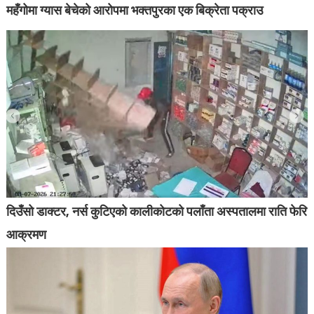
महँगोमा ग्यास बेचेको आरोपमा भक्तपुरका एक बिक्रेता पक्राउ
दिउँसो डाक्टर, नर्स कुटिएको कालीकोटको पलाँता अस्पतालमा राति फेरि
आक्रमण