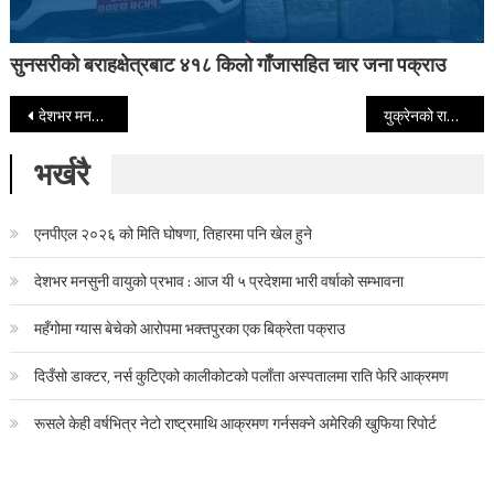
सुनसरीको बराहक्षेत्रबाट ४१८ किलो गाँजासहित चार जना पक्राउ
Post navigation
देशभर मनसुनी वायुको प्रभाव : यी क्षेत्रमा भारी वर्षाको सम्भावना
युक्रेनको राजधानी किभमा भीषण रुसी हमला, नागरिकहरूले मेट्रो स्टेसनमा कटाए रात
भर्खरै
एनपीएल २०२६ को मिति घोषणा, तिहारमा पनि खेल हुने
देशभर मनसुनी वायुको प्रभाव : आज यी ५ प्रदेशमा भारी वर्षाको सम्भावना
महँगोमा ग्यास बेचेको आरोपमा भक्तपुरका एक बिक्रेता पक्राउ
दिउँसो डाक्टर, नर्स कुटिएको कालीकोटको पलाँता अस्पतालमा राति फेरि आक्रमण
रूसले केही वर्षभित्र नेटो राष्ट्रमाथि आक्रमण गर्नसक्ने अमेरिकी खुफिया रिपोर्ट