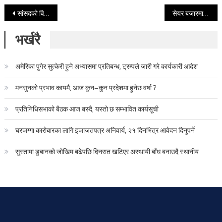
Post navigation
सांसदको विरोधपछि लुम्बिनी प्रदेश सभा बैठक फेरि स्थगित
सेयर बजारमा १४.४५ अंकको गिरावट, ४ अर्ब ४१ करोडको कारोबार
भर्खरै
अमेरिका पुगेर सुत्केरी हुने अभ्यासमा प्रतिबन्ध, ट्रम्पले जारी गरे कार्यकारी आदेश
मनसुनको प्रभाव कायमै, आज कुन–कुन प्रदेशमा हुनेछ वर्षा ?
प्रतिनिधिसभाको बैठक आज बस्दै, यस्तो छ सम्भावित कार्यसूची
घरजग्गा कारोबारका लागि इजाजतपत्र अनिवार्य, २१ दिनभित्र आवेदन दिनुपर्ने
सुस्तामा डुबानको जोखिम बढेपछि दिनरात खटिएर अस्थायी बाँध बनाउदै स्थानीय