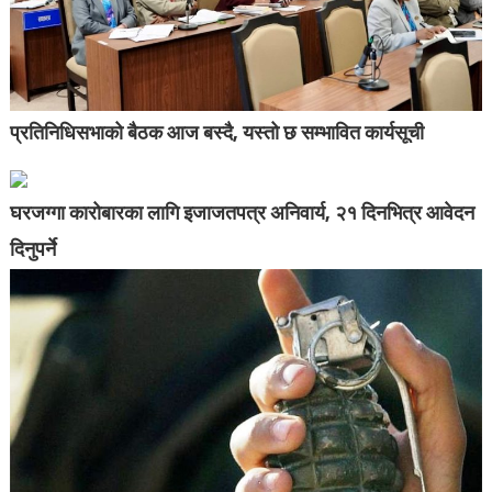
प्रतिनिधिसभाको बैठक आज बस्दै, यस्तो छ सम्भावित कार्यसूची
घरजग्गा कारोबारका लागि इजाजतपत्र अनिवार्य, २१ दिनभित्र आवेदन
दिनुपर्ने