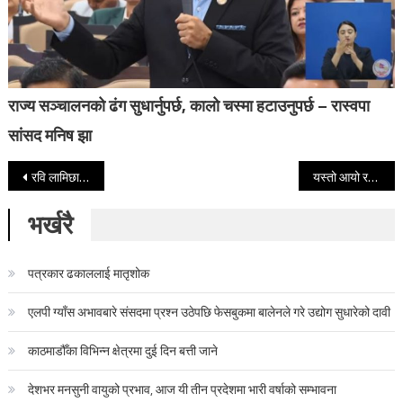
राज्य सञ्चालनको ढंग सुधार्नुपर्छ, कालो चस्मा हटाउनुपर्छ – रास्वपा
सांसद मनिष झा
Post navigation
रवि लामिछानेले दर्ता गराए उम्मेदवारी, प्रधानमन्त्री बालेन प्रस्तावक
यस्तो आयो रवि लामिछानेको राजनीतिक प्रतिवेदन (हेर्नुहोस् पूर्णपाठसहित)
भर्खरै
पत्रकार ढकाललाई मातृशोक
एलपी ग्याँस अभावबारे संसदमा प्रश्न उठेपछि फेसबुकमा बालेनले गरे उद्योग सुधारेको दावी
काठमाडौँका विभिन्न क्षेत्रमा दुई दिन बत्ती जाने
देशभर मनसुनी वायुको प्रभाव, आज यी तीन प्रदेशमा भारी वर्षाको सम्भावना