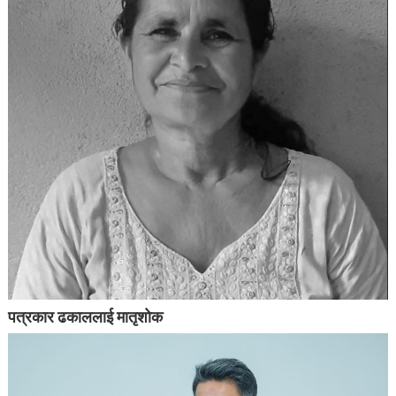
पत्रकार ढकाललाई मातृशोक