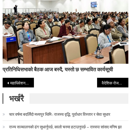
प्रतिनिधिसभाको बैठक आज बस्दै, यस्तो छ सम्भावित कार्यसूची
Post navigation
महाधिवेशनको पूर्वसन्ध्यामा चितवनमा रास्वपाको केन्द्रीय समिति बैठक बस्दै
वैदेशिक रोजगारीमा रहेका श्रमिकको अवस्था अनुगमन गर्न म्यानपावरहरूलाई विभागको निर्देशन
भर्खरै
चार वर्षमा बदलिँदो मध्यपुर थिमि : राजस्व वृद्धि, पूर्वाधार विस्तार र सेवा सुधार
राज्य सञ्चालनको ढंग सुधार्नुपर्छ, कालो चस्मा हटाउनुपर्छ – रास्वपा सांसद मनिष झा