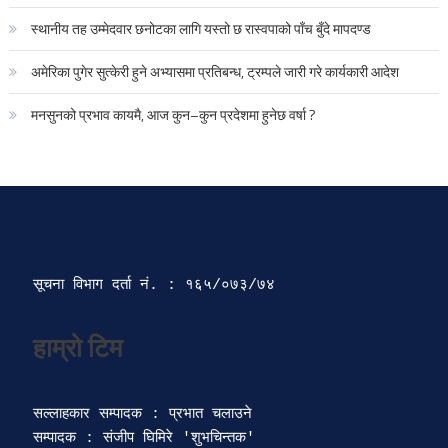
स्थानीय तह उम्मेदवार छनोटका लागि यस्तो छ रास्वपाको पाँच बुँदे मापदण्ड
अमेरिका पुगेर सुत्केरी हुने अभ्यासमा प्रतिबन्ध, ट्रम्पले जारी गरे कार्यकारी आदेश
मनसुनको प्रभाव कायमै, आज कुन–कुन प्रदेशमा हुनेछ वर्षा ?
सूचना विभाग दर्ता‍ नं. : १६५/०७३/७४ 
सल्लाहकार सम्पादक : प्रभात चलाउने

सम्पादक : संजीप घिमिरे 'शुभचिन्तक' 
