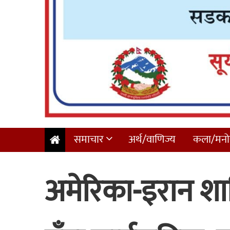
समाचार
अर्थ/वाणिज्य
कला/मनोर
अमेरिका-इरान शान