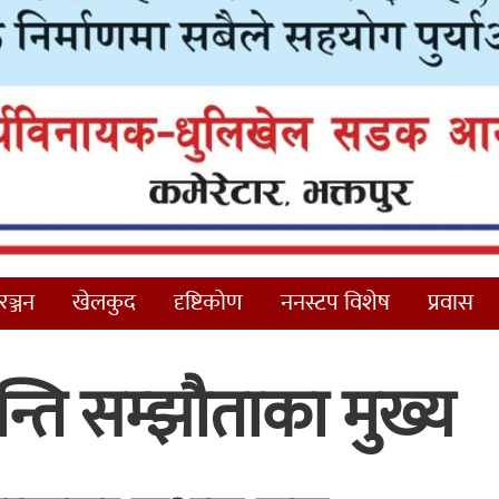
ञ्जन
खेलकुद
दृष्टिकोण
ननस्टप विशेष
प्रवास
्ति सम्झौताका मुख्य