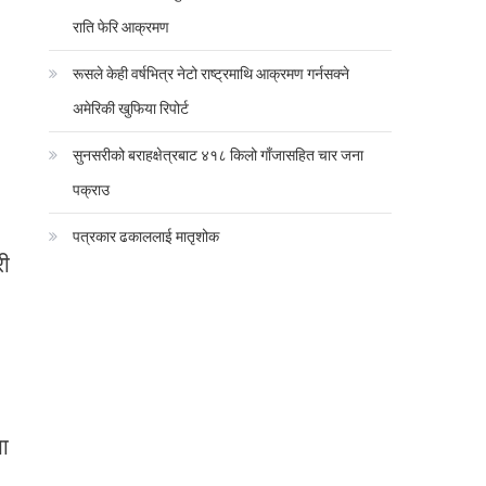
राति फेरि आक्रमण
रूसले केही वर्षभित्र नेटो राष्ट्रमाथि आक्रमण गर्नसक्ने
अमेरिकी खुफिया रिपोर्ट
सुनसरीको बराहक्षेत्रबाट ४१८ किलो गाँजासहित चार जना
पक्राउ
पत्रकार ढकाललाई मातृशोक
री
या