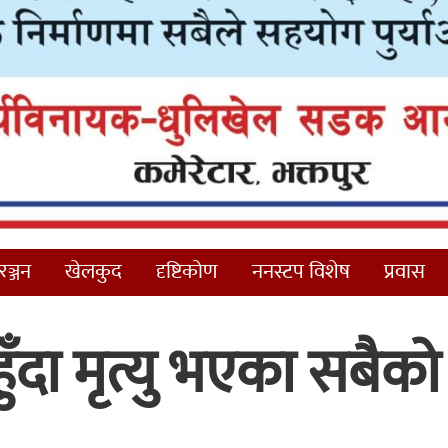
ञ्जन
खेलकुद
दृष्टिकोण
ननस्टप विशेष
प्रवास
 हुँदा मृत्यु भएका सबैको