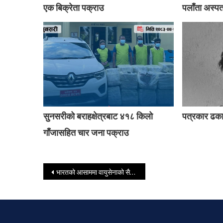
एक बिक्रेता पक्राउ
पलाँता अस्प
सुनसरीको बराहक्षेत्रबाट ४१८ किलो
पत्रकार ढक
गाँजासहित चार जना पक्राउ
Post navigation
भारतको आसाममा वायुसेनाको सैन्य विमान दुर्घटना