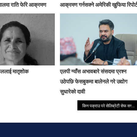
तालमा राति फेरि आक्रमण
आक्रमण गर्नसक्ने अमेरिकी खुफिया रिपोर्
ाललाई मातृशोक
एलपी ग्याँस अभावबारे संसदमा प्रश्न
उठेपछि फेसबुकमा बालेनले गरे उद्योग
सुधारेको दावी
किन पक्राउ परे सेलिब्रेटी सेफ सन्तोष साह ?