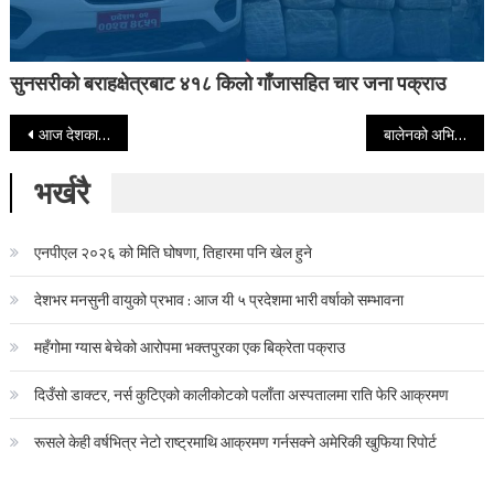
सुनसरीको बराहक्षेत्रबाट ४१८ किलो गाँजासहित चार जना पक्राउ
Post navigation
आज देशका विभिन्न स्थानमा मेघगर्जनसहित वर्षाको सम्भावना
बालेनको अभिव्यक्ति खतरनाक, प्रधानमन्त्रीको कुर्सीमा बस्न सुहाउँदैन : झलनाथ खनाल
भर्खरै
एनपीएल २०२६ को मिति घोषणा, तिहारमा पनि खेल हुने
देशभर मनसुनी वायुको प्रभाव : आज यी ५ प्रदेशमा भारी वर्षाको सम्भावना
महँगोमा ग्यास बेचेको आरोपमा भक्तपुरका एक बिक्रेता पक्राउ
दिउँसो डाक्टर, नर्स कुटिएको कालीकोटको पलाँता अस्पतालमा राति फेरि आक्रमण
रूसले केही वर्षभित्र नेटो राष्ट्रमाथि आक्रमण गर्नसक्ने अमेरिकी खुफिया रिपोर्ट