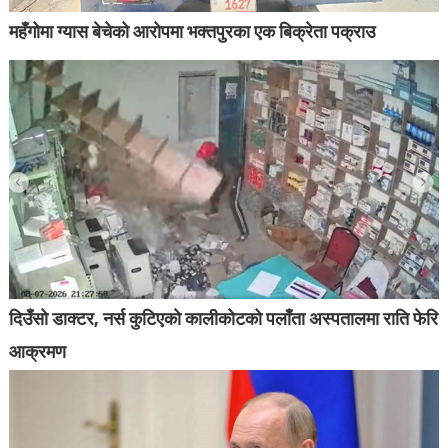
महँगोमा ग्यास बेचेको आरोपमा भक्तपुरका एक बिक्रेता पक्राउ
दिउँसो डाक्टर, नर्स कुटिएको कालीकोटको पलाँता अस्पतालमा राति फेरि
आक्रमण