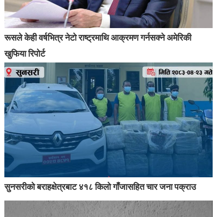
रूसले केही वर्षभित्र नेटो राष्ट्रमाथि आक्रमण गर्नसक्ने अमेरिकी
खुफिया रिपोर्ट
सुनसरीको बराहक्षेत्रबाट ४१८ किलो गाँजासहित चार जना पक्राउ