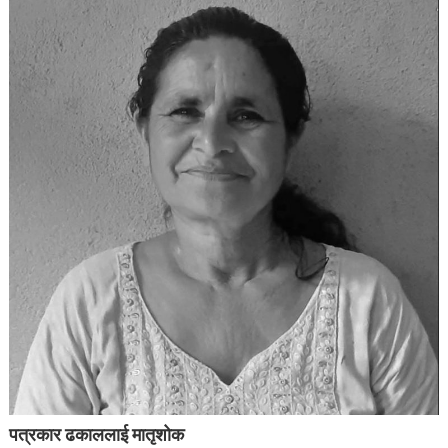
पत्रकार ढकाललाई मातृशोक