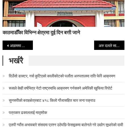
काठमाडौँका विभिन्न क्षेत्रमा दुई दिन बत्ती जाने
Post navigation
अछाममा जीप दुर्घटना: दुई जनाको मृत्यु, तीन घाइते
अरु दलले साथ नदिँदा चुनावमा जानु पर्यो, पुरानालाई सिध्याउने षडयन्त्र जारी : ओली
भर्खरै
दिउँसो डाक्टर, नर्स कुटिएको कालीकोटको पलाँता अस्पतालमा राति फेरि आक्रमण
रूसले केही वर्षभित्र नेटो राष्ट्रमाथि आक्रमण गर्नसक्ने अमेरिकी खुफिया रिपोर्ट
सुनसरीको बराहक्षेत्रबाट ४१८ किलो गाँजासहित चार जना पक्राउ
पत्रकार ढकाललाई मातृशोक
एलपी ग्याँस अभावबारे संसदमा प्रश्न उठेपछि फेसबुकमा बालेनले गरे उद्योग सुधारेको दावी