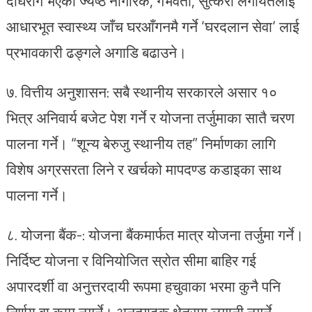
दीर्घरोग भएका ज्येष्ठ नागरिक, गर्भवती, सुत्केरी लगायतलाई
आधारभूत स्वास्थ्य जाँच घरआँगनमै गर्ने ‘घरदलान सेवा‘ लाई
प्रभावकारी ढङ्गले अगाडि बढाउने।
७.⁠ वित्तीय अनुशासन: सबै स्थानीय सरकारले असार १०
भित्र अनिवार्य बजेट पेश गर्ने र योजना तर्जुमाका सातै चरण
पालना गर्ने। “शून्य बेरुजु स्थानीय तह” निर्माणका लागि
विशेष अग्रसरता लिने र खर्चको मापदण्ड कडाइका साथ
पालना गर्ने।
८.⁠ ⁠योजना बैंक-: योजना बैंकमार्फत मात्र योजना तर्जुमा गर्ने।
निर्दिष्ट योजना र विनियोजित स्रोत सीमा बाहिर गई
अपारदर्शी वा अनुत्तरदायी रूपमा हचुवाका भरमा कुनै पनि
निर्णय वा काम नगर्ने। अनुत्पादक क्षेत्रमा लगानी नगर्ने