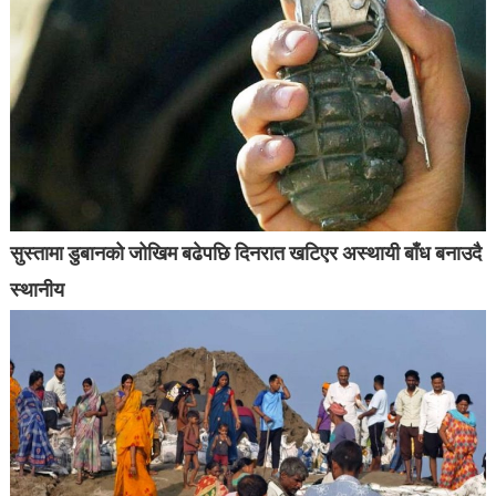
सुस्तामा डुबानको जोखिम बढेपछि दिनरात खटिएर अस्थायी बाँध बनाउदै
स्थानीय