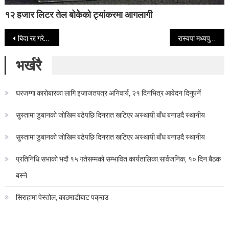
१२ हजार लिटर तेल बोकेको ट्यांकरमा आगलागी
Post navigation
बिदा रद्द गरेर ह्वाइट हाउस फर्किए ट्रम्प, इरान युद्धबारे महत्वपूर्ण निर्णय लिने तयारी
रास्वपा मध्यपुर थिमि नगरमा मानन्धरको नेतृत्व
भर्खरै
घरजग्गा कारोबारका लागि इजाजतपत्र अनिवार्य, २१ दिनभित्र आवेदन दिनुपर्ने
सुस्तामा डुबानको जोखिम बढेपछि दिनरात खटिएर अस्थायी बाँध बनाउदै स्थानीय
सुस्तामा डुबानको जोखिम बढेपछि दिनरात खटिएर अस्थायी बाँध बनाउदै स्थानीय
प्रतिनिधि सभाको भदौ १५ गतेसम्मको सम्भावित कार्यतालिका सार्वजनिक, १० दिन बैठक
बस्ने
सिराहामा पेस्तोल, काठमाडौबाट पक्राउ