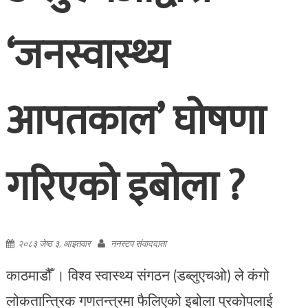
‘जनस्वास्थ्य
आपतकाल’ घोषणा
गरिएको इबोला ?
२०८३ जेष्ठ ३, आइतवार
ननस्टप संवाददाता
काठमाडौँ । विश्व स्वास्थ्य संगठन (डब्लुएचओ) ले कंगो
लोकतान्त्रिक गणतन्त्रमा फैलिएको इबोला प्रकोपलाई