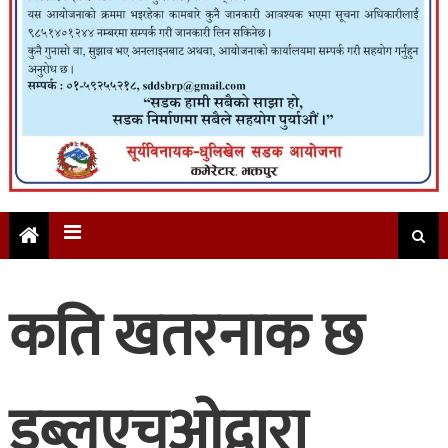
कति खतरनाक छ
डब्लुएचओद्वारा