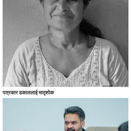
पत्रकार ढकाललाई मातृशोक