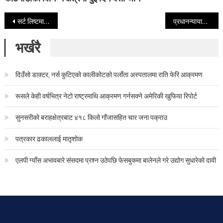
Post navigation
सर्ट लिष्टमा पर्ने उपकुलपति उम्मेदवारबारे सार्वजनिक सुझाव मागिने
प्रधानन्यायाधीश सिफारिस गर्दा प्रधानमन्त्रीले संविधानको धज्जी उडाए : गगन थापा
भर्खरै
दिउँसो डाक्टर, नर्स कुटिएको कालीकोटको पलाँता अस्पतालमा राति फेरि आक्रमण
रूसले केही वर्षभित्र नेटो राष्ट्रमाथि आक्रमण गर्नसक्ने अमेरिकी खुफिया रिपोर्ट
सुनसरीको बराहक्षेत्रबाट ४१८ किलो गाँजासहित चार जना पक्राउ
पत्रकार ढकाललाई मातृशोक
एलपी ग्याँस अभावबारे संसदमा प्रश्न उठेपछि फेसबुकमा बालेनले गरे उद्योग सुधारेको दावी