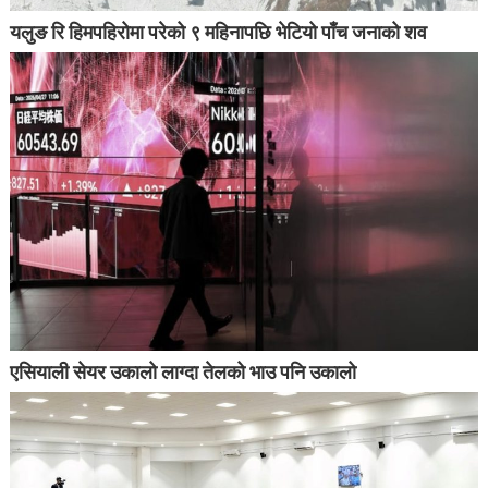
यलुङ रि हिमपहिरोमा परेको ९ महिनापछि भेटियो पाँच जनाको शव
एसियाली सेयर उकालो लाग्दा तेलको भाउ पनि उकालो