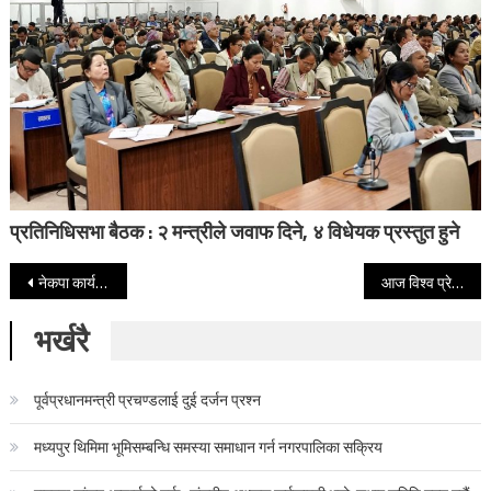
प्रतिनिधिसभा बैठक : २ मन्त्रीले जवाफ दिने, ४ विधेयक प्रस्तुत हुने
Post navigation
नेकपा कार्यसंयोजन समिति पहिलो बैठकका सातबुँदे निर्णय सार्वजनिक
आज विश्व प्रेस स्वतन्त्रता दिवस, राष्ट्रपति-उपराष्ट्रपतिद्वारा शुभकामना व्यक्त
भर्खरै
पूर्वप्रधानमन्त्री प्रचण्डलाई दुई दर्जन प्रश्न
मध्यपुर थिमिमा भूमिसम्बन्धि समस्या समाधान गर्न नगरपालिका सक्रिय