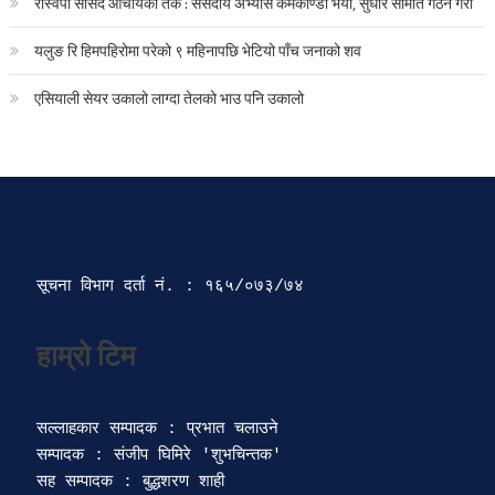
रास्वपा सांसद आचार्यको तर्क : संसदीय अभ्यास कर्मकाण्डी भयो, सुधार समिति गठन गरौं
यलुङ रि हिमपहिरोमा परेको ९ महिनापछि भेटियो पाँच जनाको शव
एसियाली सेयर उकालो लाग्दा तेलको भाउ पनि उकालो
सूचना विभाग दर्ता‍ नं. : १६५/०७३/७४ 
सल्लाहकार सम्पादक : प्रभात चलाउने

सम्पादक : संजीप घिमिरे 'शुभचिन्तक' 

सह सम्पादक : बुद्धशरण शाही
