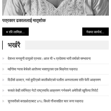
पत्रकार ढकाललाई मातृशोक
Post navigation
रवि लामिछानेले बोलाए रास्वपा सचिवालय बैठक
नेकपा कार्यसंयोजन समिति पहिलो बैठकका सातबुँदे निर्णय सार्वजनिक
भर्खरै
देशभर मनसुनी वायुको प्रभाव : आज यी ५ प्रदेशमा भारी वर्षाको सम्भावना
महँगोमा ग्यास बेचेको आरोपमा भक्तपुरका एक बिक्रेता पक्राउ
दिउँसो डाक्टर, नर्स कुटिएको कालीकोटको पलाँता अस्पतालमा राति फेरि आक्रमण
रूसले केही वर्षभित्र नेटो राष्ट्रमाथि आक्रमण गर्नसक्ने अमेरिकी खुफिया रिपोर्ट
सुनसरीको बराहक्षेत्रबाट ४१८ किलो गाँजासहित चार जना पक्राउ