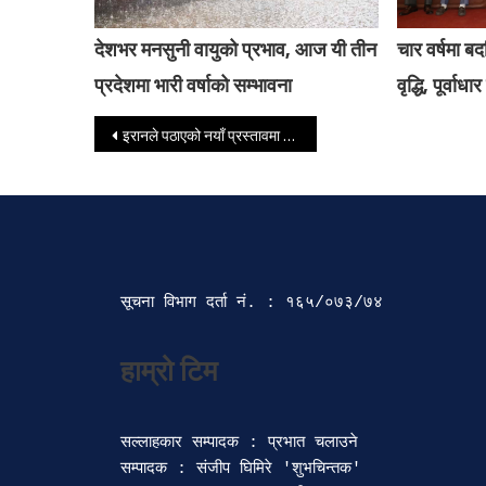
देशभर मनसुनी वायुको प्रभाव, आज यी तीन
चार वर्षमा बद
प्रदेशमा भारी वर्षाको सम्भावना
वृद्धि, पूर्वाध
Post navigation
इरानले पठाएको नयाँ प्रस्तावमा ट्रम्पले भने- स्वीकारयोग्य छैन
सूचना विभाग दर्ता‍ नं. : १६५/०७३/७४ 
सल्लाहकार सम्पादक : प्रभात चलाउने

सम्पादक : संजीप घिमिरे 'शुभचिन्तक' 
