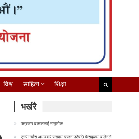
विश्व
साहित्य
शिक्षा
भर्खरै
पत्रकार ढकाललाई मातृशोक
एलपी ग्याँस अभावबारे संसदमा प्रश्न उठेपछि फेसबुकमा बालेनले