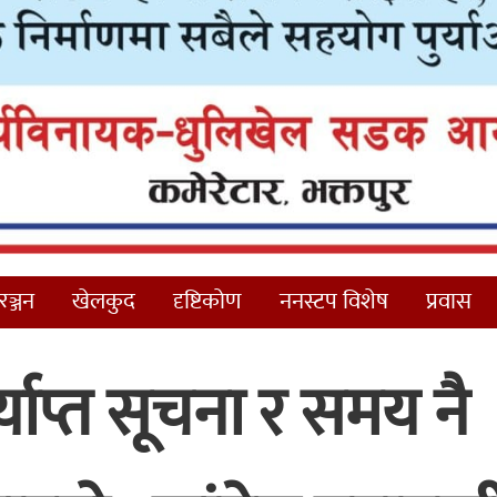
ञ्जन
खेलकुद
दृष्टिकोण
ननस्टप विशेष
प्रवास
याप्त सूचना र समय नै