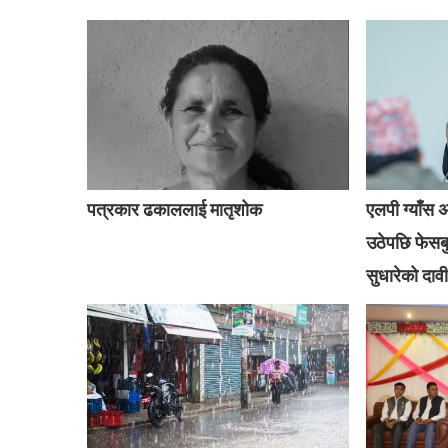
पत्रकार ढकाललाई मातृशोक
एलपी ग्याँस 
उठेपछि फेसबु
सुधारेको दावी