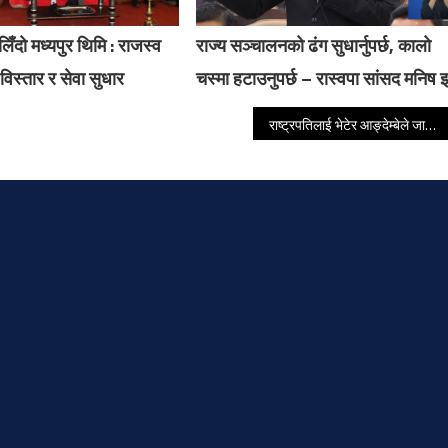
लिँदो मध्यपुर थिमि : राजस्व
राज्य सञ्चालनको ढंग सुधार्नुपर्छ, कालो
ार विस्तार र सेवा सुधार
चस्मा हटाउनुपर्छ – रास्वपा सांसद मनिष 
राष्ट्रपतिलाई भेटेर आङ्देम्बेले जानकारी गराए अध्यादेशबारे विपक्षी दलको धारणा