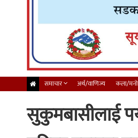
समाचार
अर्थ/वाणिज्य
कला/मनोर
सुकुमबासीलाई पर्