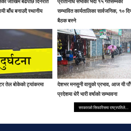
बानको जोखिम बढेपछि दिनरात
प्रतिनिधि सभाको भदौ १५ गतेसम्मको
यी बाँध बनाउदै स्थानीय
सम्भावित कार्यतालिका सार्वजनिक, १० दि
बैठक बस्ने
र तेल बोकेको ट्यांकरमा
देशभर मनसुनी वायुको प्रभाव, आज यी पा
प्रदेशमा धेरै भारी वर्षाको सम्भावना
सरकारको सिफारिसमा राष्ट्रपतिले गरे संसद् अधिवेशन स्थगित