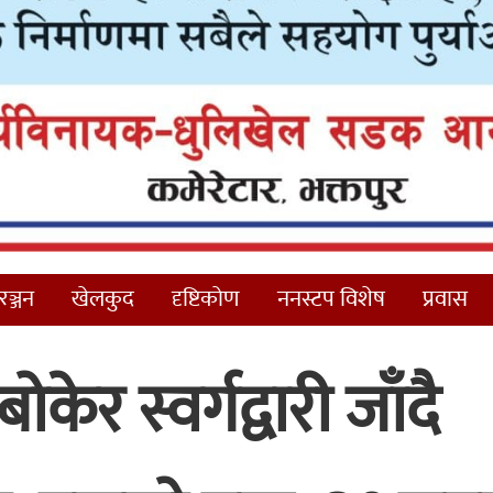
ञ्जन
खेलकुद
दृष्टिकोण
ननस्टप विशेष
प्रवास
ोकेर स्वर्गद्वारी जाँदै