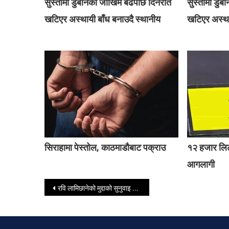
सुस्तामा डुबानको जोखिम बढेपछि दिनरात
सुस्तामा डु
खटिएर अस्थायी बाँध बनाउदै स्थानीय
खटिएर अस्था
सिराहामा पेस्तोल, काठमाडौबाट पक्राउ
१२ हजार लिट
आगलागी
Post navigation
रवि लामिछानेको मुद्दाको सुनुवाइ स्थगित