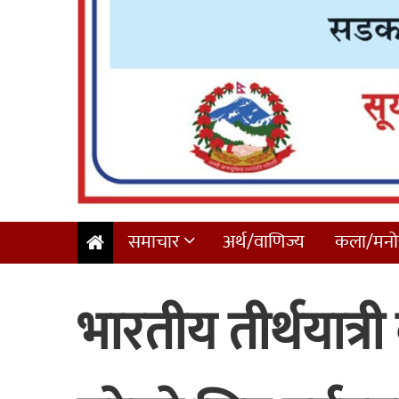
समाचार
अर्थ/वाणिज्य
कला/मनोर
भारतीय तीर्थयात्री ब