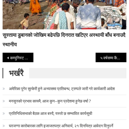
सुस्तामा डुबानको जोखिम बढेपछि दिनरात खटिएर अस्थायी बाँध बनाउदै
स्थानीय
Post navigation
कम्युनिस्ट आन्दोलन खडेरीको दुबो जस्तो फेरि मौलाउने छ : प्रदीप ज्ञवाली
५ वर्षसम्म कैद सजाय माग गर्दै दुर्गा प्रसाईँविरुद्ध जिल्ला अदालतमा मुद्दा दायर
भर्खरै
अमेरिका पुगेर सुत्केरी हुने अभ्यासमा प्रतिबन्ध, ट्रम्पले जारी गरे कार्यकारी आदेश
मनसुनको प्रभाव कायमै, आज कुन–कुन प्रदेशमा हुनेछ वर्षा ?
प्रतिनिधिसभाको बैठक आज बस्दै, यस्तो छ सम्भावित कार्यसूची
घरजग्गा कारोबारका लागि इजाजतपत्र अनिवार्य, २१ दिनभित्र आवेदन दिनुपर्ने