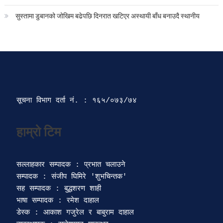
सुस्तामा डुबानको जोखिम बढेपछि दिनरात खटिएर अस्थायी बाँध बनाउदै स्थानीय
सूचना विभाग दर्ता‍ नं. : १६५/०७३/७४ 
सल्लाहकार सम्पादक : प्रभात चलाउने

सम्पादक : संजीप घिमिरे 'शुभचिन्तक' 

सह सम्पादक : बुद्धशरण शाही

भाषा सम्पादक : रमेश दाहाल 

डेस्क : आकाश गजुरेल र बाबुराम दाहाल
