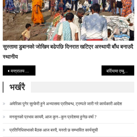
सुस्तामा डुबानको जोखिम बढेपछि दिनरात खटिएर अस्थायी बाँध बनाउदै
स्थानीय
Post navigation
मन्त्रालय संख्या घटाउनेबारे प्रदेश मुख्यमन्त्रीहरूसँग छलफल गर्दै कांग्रेस
बर्दियामा एम्बुलेन्सको ठक्करबाट एकै परिवारका दुई जनाको मृत्यु
भर्खरै
अमेरिका पुगेर सुत्केरी हुने अभ्यासमा प्रतिबन्ध, ट्रम्पले जारी गरे कार्यकारी आदेश
मनसुनको प्रभाव कायमै, आज कुन–कुन प्रदेशमा हुनेछ वर्षा ?
प्रतिनिधिसभाको बैठक आज बस्दै, यस्तो छ सम्भावित कार्यसूची