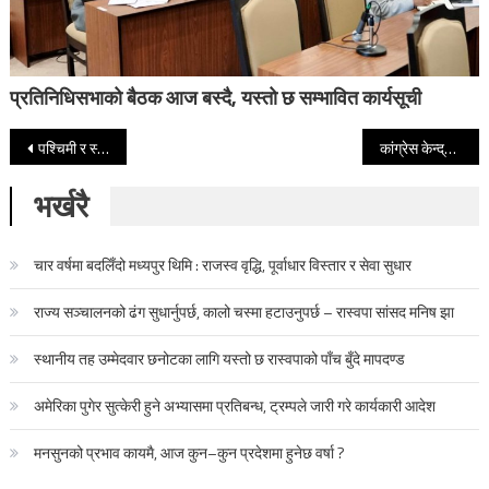
प्रतिनिधिसभाको बैठक आज बस्दै, यस्तो छ सम्भावित कार्यसूची
Post navigation
पश्चिमी र स्थानीय वायुको प्रभाव : यी क्षेत्रमा वर्षा र हिमपातको सम्भावना
कांग्रेस केन्द्रीय कार्यसम्पादन समितिको बैठक बस्दै
भर्खरै
चार वर्षमा बदलिँदो मध्यपुर थिमि : राजस्व वृद्धि, पूर्वाधार विस्तार र सेवा सुधार
राज्य सञ्चालनको ढंग सुधार्नुपर्छ, कालो चस्मा हटाउनुपर्छ – रास्वपा सांसद मनिष झा
स्थानीय तह उम्मेदवार छनोटका लागि यस्तो छ रास्वपाको पाँच बुँदे मापदण्ड
अमेरिका पुगेर सुत्केरी हुने अभ्यासमा प्रतिबन्ध, ट्रम्पले जारी गरे कार्यकारी आदेश
मनसुनको प्रभाव कायमै, आज कुन–कुन प्रदेशमा हुनेछ वर्षा ?