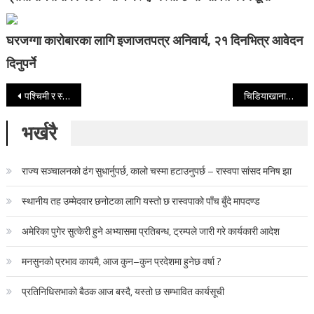
घरजग्गा कारोबारका लागि इजाजतपत्र अनिवार्य, २१ दिनभित्र आवेदन
दिनुपर्ने
Post navigation
पश्चिमी र स्थानीय वायुको दोहोरो प्रभावले यस्तो रहनेछ आजको मौसम
चिडियाखानाभित्र डुबेको अवस्थामा पुरूष फेला, अस्पताल पुर्याउदा मृत घोषणा
भर्खरै
राज्य सञ्चालनको ढंग सुधार्नुपर्छ, कालो चस्मा हटाउनुपर्छ – रास्वपा सांसद मनिष झा
स्थानीय तह उम्मेदवार छनोटका लागि यस्तो छ रास्वपाको पाँच बुँदे मापदण्ड
अमेरिका पुगेर सुत्केरी हुने अभ्यासमा प्रतिबन्ध, ट्रम्पले जारी गरे कार्यकारी आदेश
मनसुनको प्रभाव कायमै, आज कुन–कुन प्रदेशमा हुनेछ वर्षा ?
प्रतिनिधिसभाको बैठक आज बस्दै, यस्तो छ सम्भावित कार्यसूची