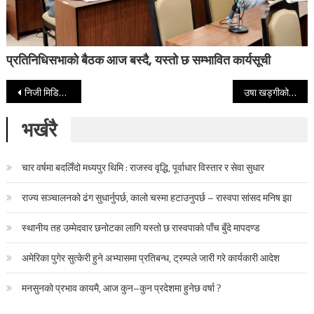
प्रतिनिधिसभाको बैठक आज बस्दै, यस्तो छ सम्भावित कार्यसूची
Post navigation
निजी मिडियालाई सरकारी विज्ञापन नदिने निर्णय विरूद्धको रिटमा सर्वोच्चले बोलायो छलफल
उषा खड्गीको जाहेरीपछि जीपी तिमल्सिना पक्राउ
भर्खरै
चार वर्षमा बदलिँदो मध्यपुर थिमि : राजस्व वृद्धि, पूर्वाधार विस्तार र सेवा सुधार
राज्य सञ्चालनको ढंग सुधार्नुपर्छ, कालो चस्मा हटाउनुपर्छ – रास्वपा सांसद मनिष झा
स्थानीय तह उम्मेदवार छनोटका लागि यस्तो छ रास्वपाको पाँच बुँदे मापदण्ड
अमेरिका पुगेर सुत्केरी हुने अभ्यासमा प्रतिबन्ध, ट्रम्पले जारी गरे कार्यकारी आदेश
मनसुनको प्रभाव कायमै, आज कुन–कुन प्रदेशमा हुनेछ वर्षा ?