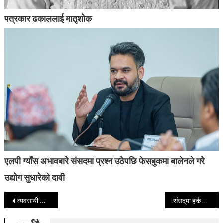
पत्रकार ढकाललाई मातृशोक
एलपी ग्याँस अभावबारे संसदमा प्रश्न उठेपछि फेसबुकमा बालेनले गरे
उद्योग सुधारेको दावी
Post navigation
व्यवसायी दीपक भट्ट पाटनबाट पक्राउ
संसद्‌मा हर्क साम्पाङ- एमसीसी खारेज गर्नुपर्छ, जनताले हामीलाई ढिला गर्न पठाएका होइनन्