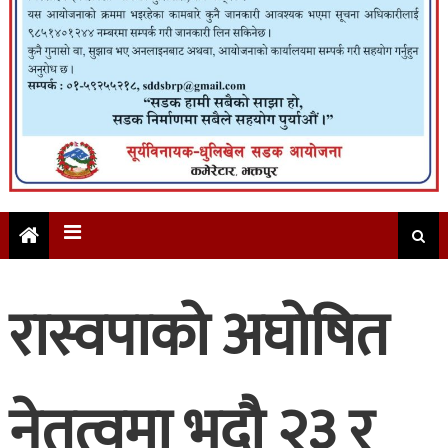
रास्वपाको अघोषित
नेतृत्वमा भदौ २३ र