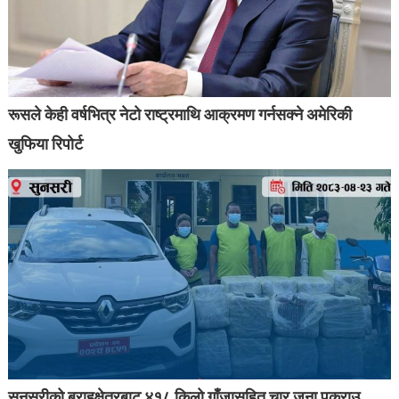
रूसले केही वर्षभित्र नेटो राष्ट्रमाथि आक्रमण गर्नसक्ने अमेरिकी
खुफिया रिपोर्ट
सुनसरीको बराहक्षेत्रबाट ४१८ किलो गाँजासहित चार जना पक्राउ