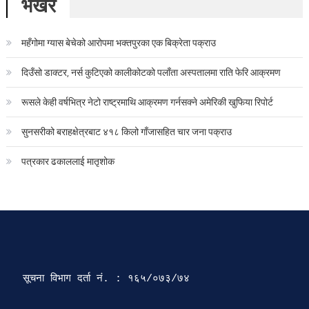
भर्खरै
महँगोमा ग्यास बेचेको आरोपमा भक्तपुरका एक बिक्रेता पक्राउ
दिउँसो डाक्टर, नर्स कुटिएको कालीकोटको पलाँता अस्पतालमा राति फेरि आक्रमण
रूसले केही वर्षभित्र नेटो राष्ट्रमाथि आक्रमण गर्नसक्ने अमेरिकी खुफिया रिपोर्ट
सुनसरीको बराहक्षेत्रबाट ४१८ किलो गाँजासहित चार जना पक्राउ
पत्रकार ढकाललाई मातृशोक
सूचना विभाग दर्ता‍ नं. : १६५/०७३/७४ 