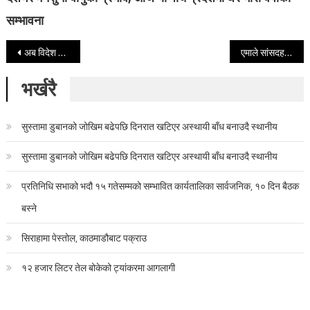
सम्भावना
Post navigation
अब विदेश जाने श्रमिकले सरकारी अस्पतालबाटै सेवा पाउने, स्वास्थ्य परीक्षण ‘सिन्डिकेट’ खारेज
एमाले सांसदहरूले प्रधानमन्त्रीसँग आज पनि भने– अध्यक्ष ओलीको रिहा गरियोस्
भर्खरै
सुस्तामा डुबानको जोखिम बढेपछि दिनरात खटिएर अस्थायी बाँध बनाउदै स्थानीय
सुस्तामा डुबानको जोखिम बढेपछि दिनरात खटिएर अस्थायी बाँध बनाउदै स्थानीय
प्रतिनिधि सभाको भदौ १५ गतेसम्मको सम्भावित कार्यतालिका सार्वजनिक, १० दिन बैठक
बस्ने
सिराहामा पेस्तोल, काठमाडौबाट पक्राउ
१२ हजार लिटर तेल बोकेको ट्यांकरमा आगलागी