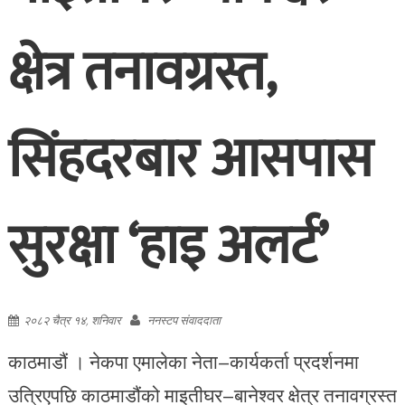
क्षेत्र तनावग्रस्त,
सिंहदरबार आसपास
सुरक्षा ‘हाइ अलर्ट’
२०८२ चैत्र १४, शनिवार
ननस्टप संवाददाता
काठमाडौं । नेकपा एमालेका नेता–कार्यकर्ता प्रदर्शनमा
उत्रिएपछि काठमाडौंको माइतीघर–बानेश्वर क्षेत्र तनावग्रस्त