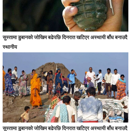
सुस्तामा डुबानको जोखिम बढेपछि दिनरात खटिएर अस्थायी बाँध बनाउदै
स्थानीय
सुस्तामा डुबानको जोखिम बढेपछि दिनरात खटिएर अस्थायी बाँध बनाउदै