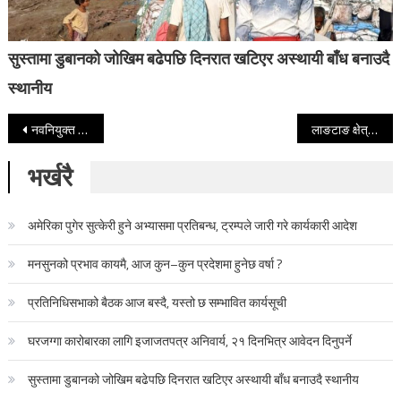
सुस्तामा डुबानको जोखिम बढेपछि दिनरात खटिएर अस्थायी बाँध बनाउदै
स्थानीय
Post navigation
नवनियुक्त मन्त्रीहरूले लिए शपथ, बालेन क्याबिनेटमा ३३ प्रतिशत महिला
लाङटाङ क्षेत्रमा मुस्ताङ एयरको हेलिकप्टर सम्पर्कविहीन
भर्खरै
अमेरिका पुगेर सुत्केरी हुने अभ्यासमा प्रतिबन्ध, ट्रम्पले जारी गरे कार्यकारी आदेश
मनसुनको प्रभाव कायमै, आज कुन–कुन प्रदेशमा हुनेछ वर्षा ?
प्रतिनिधिसभाको बैठक आज बस्दै, यस्तो छ सम्भावित कार्यसूची
घरजग्गा कारोबारका लागि इजाजतपत्र अनिवार्य, २१ दिनभित्र आवेदन दिनुपर्ने
सुस्तामा डुबानको जोखिम बढेपछि दिनरात खटिएर अस्थायी बाँध बनाउदै स्थानीय