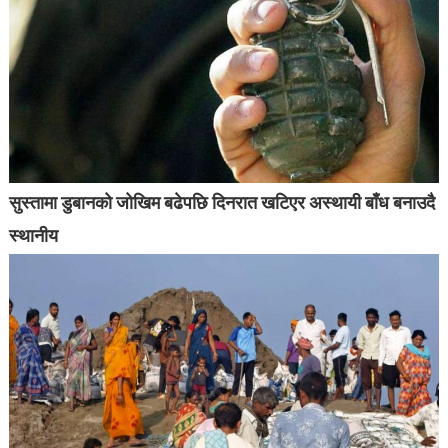
सुस्तामा डुबानको जोखिम बढेपछि दिनरात खटिएर अस्थायी बाँध बनाउदै
स्थानीय