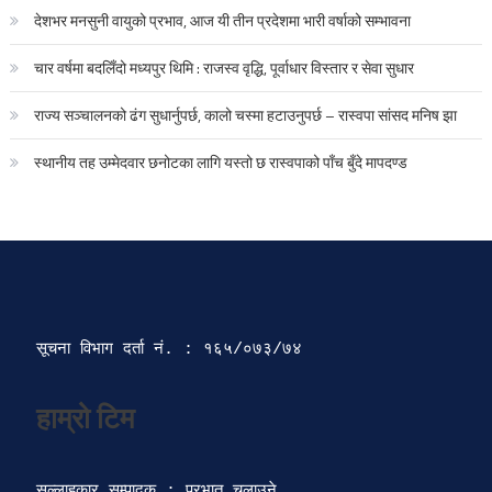
देशभर मनसुनी वायुको प्रभाव, आज यी तीन प्रदेशमा भारी वर्षाको सम्भावना
चार वर्षमा बदलिँदो मध्यपुर थिमि : राजस्व वृद्धि, पूर्वाधार विस्तार र सेवा सुधार
राज्य सञ्चालनको ढंग सुधार्नुपर्छ, कालो चस्मा हटाउनुपर्छ – रास्वपा सांसद मनिष झा
स्थानीय तह उम्मेदवार छनोटका लागि यस्तो छ रास्वपाको पाँच बुँदे मापदण्ड
सूचना विभाग दर्ता‍ नं. : १६५/०७३/७४ 
सल्लाहकार सम्पादक : प्रभात चलाउने
