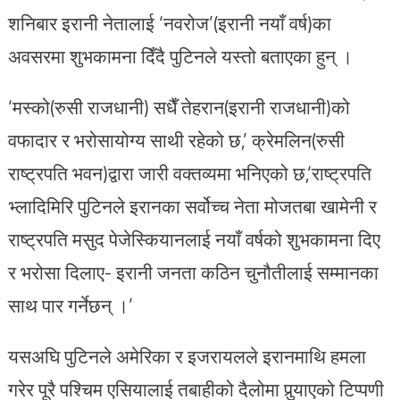
शनिबार इरानी नेतालाई ‘नवरोज’(इरानी नयाँ वर्ष)का
अवसरमा शुभकामना दिँदै पुटिनले यस्तो बताएका हुन् ।
‘मस्को(रुसी राजधानी) सधैँ तेहरान(इरानी राजधानी)को
वफादार र भरोसायोग्य साथी रहेको छ,’ क्रेमलिन(रुसी
राष्ट्रपति भवन)द्वारा जारी वक्तव्यमा भनिएको छ,‘राष्ट्रपति
भ्लादिमिरि पुटिनले इरानका सर्वोच्च नेता मोजतबा खामेनी र
राष्ट्रपति मसुद पेजेस्कियानलाई नयाँ वर्षको शुभकामना दिए
र भरोसा दिलाए- इरानी जनता कठिन चुनौतीलाई सम्मानका
साथ पार गर्नेछन् ।’
यसअघि पुटिनले अमेरिका र इजरायलले इरानमाथि हमला
गरेर पूरै पश्चिम एसियालाई तबाहीको दैलोमा पुर्‍याएको टिप्पणी