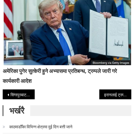
अमेरिका पुगेर सुत्केरी हुने अभ्यासमा प्रतिबन्ध, ट्रम्पले जारी गरे
कार्यकारी आदेश
Post navigation
सिंगापुरबाट हङकङ पुगे पूर्वप्रधानमन्त्री देउवा
इरानलाई ट्रम्पको ४८ घण्टे अल्टिमेटम—हर्मुज नखुले ऊर्जा संरचनामा हमला चेतावनी
भर्खरै
काठमाडौँका विभिन्न क्षेत्रमा दुई दिन बत्ती जाने