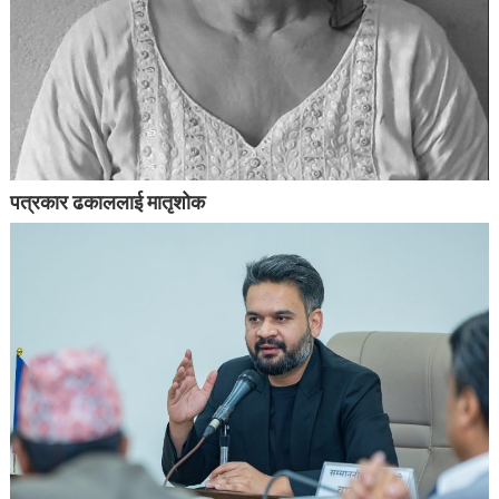
पत्रकार ढकाललाई मातृशोक