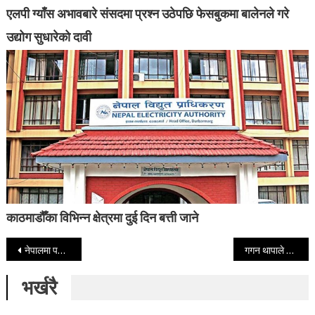
एलपी ग्याँस अभावबारे संसदमा प्रश्न उठेपछि फेसबुकमा बालेनले गरे
उद्योग सुधारेको दावी
काठमाडौँका विभिन्न क्षेत्रमा दुई दिन बत्ती जाने
Post navigation
नेपालमा पश्चिमी र स्थानीय वायुको प्रभाव, यी ६ प्रदेशमा असिनासहित वर्षाको सम्भावना
गगन थापाले सभापतिबाट राजीनामा दिएपछि बैठकको अध्यक्षता उपसभापति शर्माले गर्ने
भर्खरै