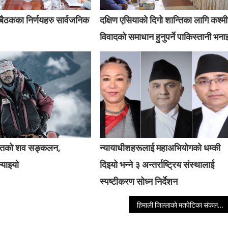
् बैठकका निर्णयहरु सार्वजनिक
दक्षिण एसियाको दिगो शान्तिका लागि कश्म
विवादको समाधान हुनुपर्ने पाकिस्तानी भना
हितको शव सङ्कलन,
न्यायाधीशहरूलाई महाअभियोगको धम्की
ल्याइयो
दिइयो भन्ने ३ अन्तर्राष्ट्रिय संस्थालाई
स्पष्टीकरण सोध्न निर्देशन
हिमाली जिल्लाको मतपेटिका संकलन भोलिमात्रै सकिने