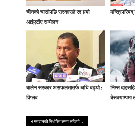
चीनको चासोपछि सरकारले रद्द गर्‍यो
मन्त्रिपरिषद
आईएटीए सम्मेलन
बालेन सरकार असफलतातर्फ अघि बढ्यो :
निम्स दाइस
विप्लव
बेसक्याम्पमा 
Post navigation
मतदानको निर्धारित समय सकियो, पाँच बजे अगावै लाइनमा बसिसकेका भोट हाल्न पाउने