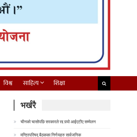
विश्व
साहित्य
शिक्षा
भर्खरै
चीनको चासोपछि सरकारले रद्द गर्‍यो आईएटीए सम्मेलन
मन्त्रिपरिषद् बैठकका निर्णयहरु सार्वजनिक