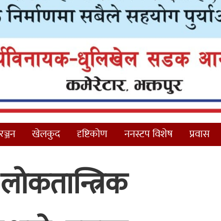
ञ्जन
खेलकुद
दृष्टिकोण
ननस्टप विशेष
प्रवास
र लोकतान्त्रिक