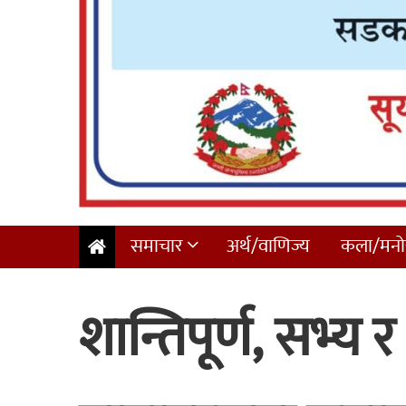
समाचार
अर्थ/वाणिज्य
कला/मनोर
शान्तिपूर्ण, सभ्य 