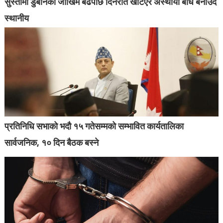
सुस्तामा डुबानको जोखिम बढेपछि दिनरात खटिएर अस्थायी बाँध बनाउदै
स्थानीय
प्रतिनिधि सभाको भदौ १५ गतेसम्मको सम्भावित कार्यतालिका
सार्वजनिक, १० दिन बैठक बस्ने