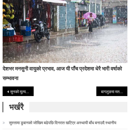
देशभर मनसुनी वायुको प्रभाव, आज यी पाँच प्रदेशमा धेरै भारी वर्षाको
सम्भावना
Post navigation
सुनको मूल्य तोलामा ११ हजार रुपैयाँ घट्यो
बागलुङमा मतदान अधिकृतको जिम्मेवारी खोसियो
भर्खरै
सुस्तामा डुबानको जोखिम बढेपछि दिनरात खटिएर अस्थायी बाँध बनाउदै स्थानीय