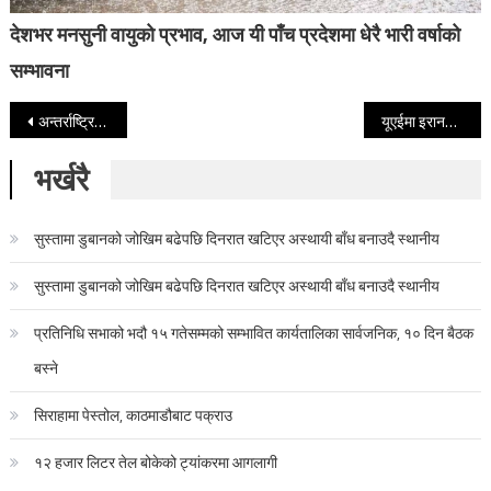
देशभर मनसुनी वायुको प्रभाव, आज यी पाँच प्रदेशमा धेरै भारी वर्षाको
सम्भावना
Post navigation
अन्तर्राष्ट्रिय सीमाना जोडिएका जिल्लामा आज राति १२ बजेदेखि नाका बन्द हुने
यूएईमा इरानको आक्रमणमा परेर एक नेपालीसहित ३ जनाको मृत्यु
भर्खरै
सुस्तामा डुबानको जोखिम बढेपछि दिनरात खटिएर अस्थायी बाँध बनाउदै स्थानीय
सुस्तामा डुबानको जोखिम बढेपछि दिनरात खटिएर अस्थायी बाँध बनाउदै स्थानीय
प्रतिनिधि सभाको भदौ १५ गतेसम्मको सम्भावित कार्यतालिका सार्वजनिक, १० दिन बैठक
बस्ने
सिराहामा पेस्तोल, काठमाडौबाट पक्राउ
१२ हजार लिटर तेल बोकेको ट्यांकरमा आगलागी