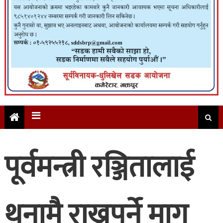
पूर्वमन्त्री रञ्जितालाई
थुनामै राख्नुपर्ने माग