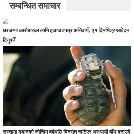
सम्बन्धित समाचार
घरजग्गा कारोबारका लागि इजाजतपत्र अनिवार्य, २१ दिनभित्र आवेदन
दिनुपर्ने
सुस्तामा डुबानको जोखिम बढेपछि दिनरात खटिएर अस्थायी बाँध बनाउदै