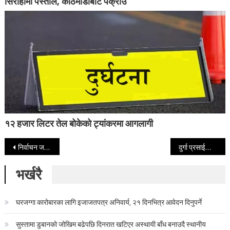
सिराहामा पेस्तोल, काठमाडौबाट पक्राउ
१२ हजार लिटर तेल बोकेको ट्यांकरमा आगलागी
Post navigation
निर्वाचन जनताको चेतनास्तर नाप्ने ब्यारोमिटर : प्रेम सुवाल
दुर्गा प्रसाईको बन्दीप्रत्यक्षीकरण रिटमा आज सुनुवाइ
भर्खरै
घरजग्गा कारोबारका लागि इजाजतपत्र अनिवार्य, २१ दिनभित्र आवेदन दिनुपर्ने
सुस्तामा डुबानको जोखिम बढेपछि दिनरात खटिएर अस्थायी बाँध बनाउदै स्थानीय