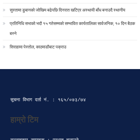
सुस्तामा डुबानको जोखिम बढेपछि दिनरात खटिएर अस्थायी बाँध बनाउदै स्थानीय
प्रतिनिधि सभाको भदौ १५ गतेसम्मको सम्भावित कार्यतालिका सार्वजनिक, १० दिन बैठक
बस्ने
सिराहामा पेस्तोल, काठमाडौबाट पक्राउ
सूचना विभाग दर्ता‍ नं. : १६५/०७३/७४ 