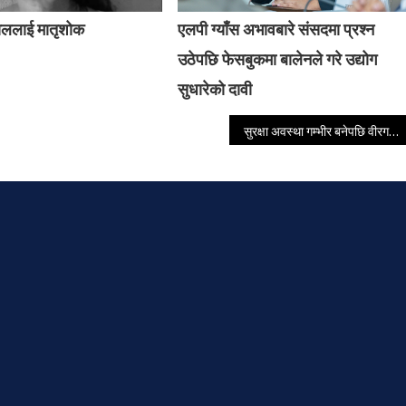
ाललाई मातृशोक
एलपी ग्याँस अभावबारे संसदमा प्रश्न
उठेपछि फेसबुकमा बालेनले गरे उद्योग
सुधारेको दावी
सुरक्षा अवस्था गम्भीर बनेपछि वीरगञ्जमा कर्फ्यु आदेश जारी