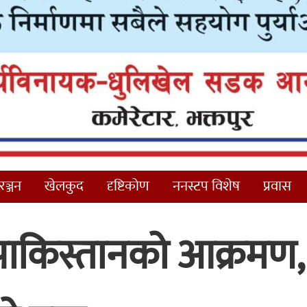
ञ्जन
खेलकुद
दृष्टिकोण
ननस्टप विशेष
प्रवास
पाकिस्तानको आक्रमण,