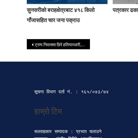
सुनसरीको बराहक्षेत्रबाट ४१८ किलो
पत्रकार ढक
गाँजासहित चार जना पक्राउ
Post navigation
ट्रम्प निवासमा छिरे हतियारधारी, सुरक्षाकर्मीले हाने गोली
सूचना विभाग दर्ता‍ नं. : १६५/०७३/७४ 
सल्लाहकार सम्पादक : प्रभात चलाउने
