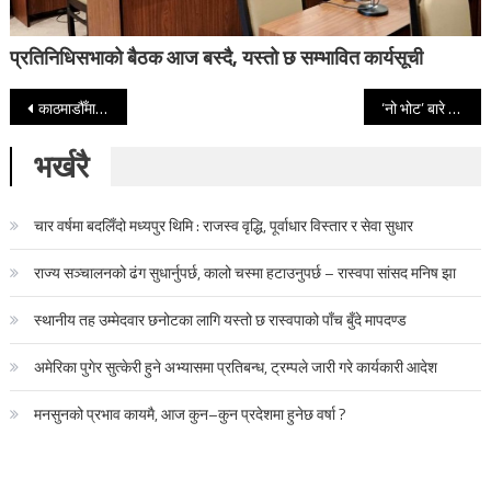
प्रतिनिधिसभाको बैठक आज बस्दै, यस्तो छ सम्भावित कार्यसूची
Post navigation
काठमाडौँमा वायुको गुणस्तर निक्कै दयनीय, विश्वकै प्रदूषित सहरमध्ये पाँचौँ स्थानमा
‘नो भोट’ बारे बोलेको भन्दै जेनजी अभियान्ता सुप्रीया गिरफ्तार, चौतर्फी बिरोध
भर्खरै
चार वर्षमा बदलिँदो मध्यपुर थिमि : राजस्व वृद्धि, पूर्वाधार विस्तार र सेवा सुधार
राज्य सञ्चालनको ढंग सुधार्नुपर्छ, कालो चस्मा हटाउनुपर्छ – रास्वपा सांसद मनिष झा
स्थानीय तह उम्मेदवार छनोटका लागि यस्तो छ रास्वपाको पाँच बुँदे मापदण्ड
अमेरिका पुगेर सुत्केरी हुने अभ्यासमा प्रतिबन्ध, ट्रम्पले जारी गरे कार्यकारी आदेश
मनसुनको प्रभाव कायमै, आज कुन–कुन प्रदेशमा हुनेछ वर्षा ?