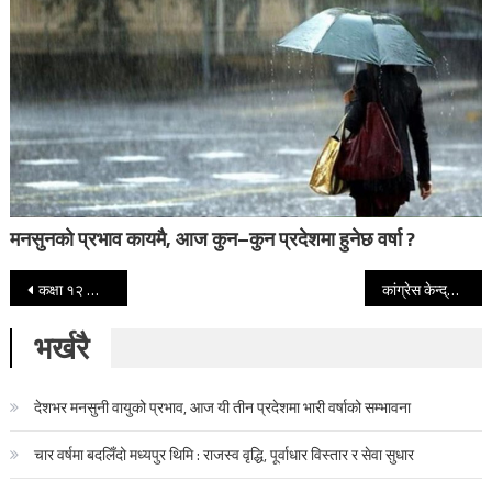
मनसुनको प्रभाव कायमै, आज कुन–कुन प्रदेशमा हुनेछ वर्षा ?
Post navigation
कक्षा १२ को परीक्षा वैशाख १४ गतेदेखि (परीक्षा तालिकासहित)
कांग्रेस केन्द्रीय समिति बैठकले गर्‍यो प्रतिज्ञापत्र सर्वसम्मत अनुमोदन
भर्खरै
देशभर मनसुनी वायुको प्रभाव, आज यी तीन प्रदेशमा भारी वर्षाको सम्भावना
चार वर्षमा बदलिँदो मध्यपुर थिमि : राजस्व वृद्धि, पूर्वाधार विस्तार र सेवा सुधार