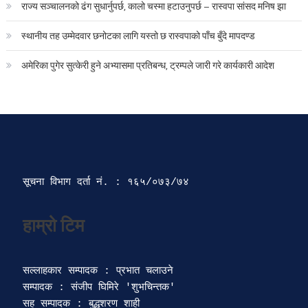
राज्य सञ्चालनको ढंग सुधार्नुपर्छ, कालो चस्मा हटाउनुपर्छ – रास्वपा सांसद मनिष झा
स्थानीय तह उम्मेदवार छनोटका लागि यस्तो छ रास्वपाको पाँच बुँदे मापदण्ड
अमेरिका पुगेर सुत्केरी हुने अभ्यासमा प्रतिबन्ध, ट्रम्पले जारी गरे कार्यकारी आदेश
सूचना विभाग दर्ता‍ नं. : १६५/०७३/७४ 
सल्लाहकार सम्पादक : प्रभात चलाउने

सम्पादक : संजीप घिमिरे 'शुभचिन्तक' 

सह सम्पादक : बुद्धशरण शाही
