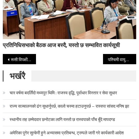
प्रतिनिधिसभाको बैठक आज बस्दै, यस्तो छ सम्भावित कार्यसूची
Post navigation
रूसी विपक्षी नेता नभाल्नीको मृत्यु ‘भ्यागुताको विष’बाट भएको युरोपेली देशहरूको दाबी
पश्चिमी वायुको प्रभाव कायमै, आज यी तीन प्रदेशमा हिमपातसहित वर्षाको सम्भावना
भर्खरै
चार वर्षमा बदलिँदो मध्यपुर थिमि : राजस्व वृद्धि, पूर्वाधार विस्तार र सेवा सुधार
राज्य सञ्चालनको ढंग सुधार्नुपर्छ, कालो चस्मा हटाउनुपर्छ – रास्वपा सांसद मनिष झा
स्थानीय तह उम्मेदवार छनोटका लागि यस्तो छ रास्वपाको पाँच बुँदे मापदण्ड
अमेरिका पुगेर सुत्केरी हुने अभ्यासमा प्रतिबन्ध, ट्रम्पले जारी गरे कार्यकारी आदेश