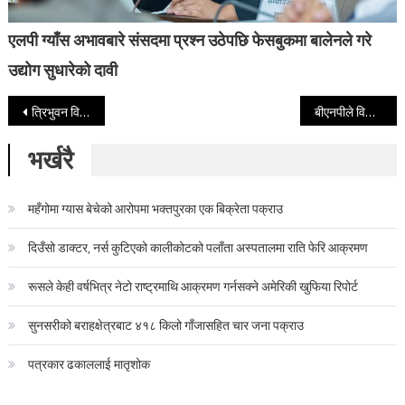
एलपी ग्याँस अभावबारे संसदमा प्रश्न उठेपछि फेसबुकमा बालेनले गरे
उद्योग सुधारेको दावी
Post navigation
त्रिभुवन विमानस्थल गेटबाहिर प्रदर्शनमा उत्रिए ज्ञानेन्द्र शाहको स्वागतका लागि पुगेका राजावादी
बीएनपीले विजयी जुलुस र उत्सव नमनाउने, त्यसको सट्टा ‘प्रार्थना सभा’ गर्ने
भर्खरै
महँगोमा ग्यास बेचेको आरोपमा भक्तपुरका एक बिक्रेता पक्राउ
दिउँसो डाक्टर, नर्स कुटिएको कालीकोटको पलाँता अस्पतालमा राति फेरि आक्रमण
रूसले केही वर्षभित्र नेटो राष्ट्रमाथि आक्रमण गर्नसक्ने अमेरिकी खुफिया रिपोर्ट
सुनसरीको बराहक्षेत्रबाट ४१८ किलो गाँजासहित चार जना पक्राउ
पत्रकार ढकाललाई मातृशोक