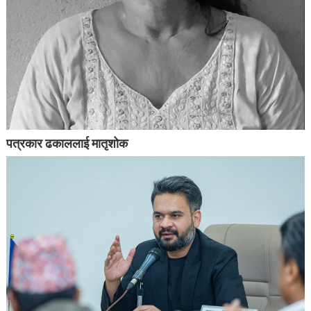
पत्रकार ढकाललाई मातृशोक