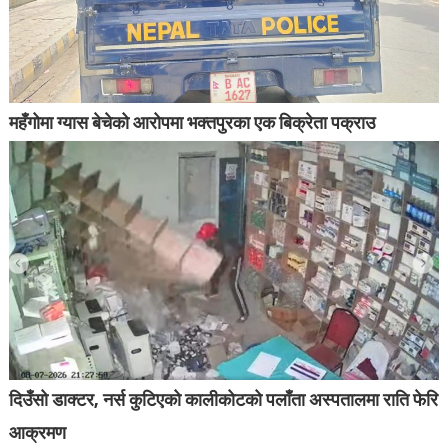
महँगोमा ग्यास बेचेको आरोपमा भक्तपुरका एक बिक्रेता पक्राउ
दिउँसो डाक्टर, नर्स कुटिएको कालीकोटको पलाँता अस्पतालमा राति फेरि
आक्रमण