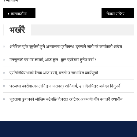
Post navigation
काठमाडौंमा सुकुम्बासी बस्ती माथिसम्म बाढी आउने भएकाले हटाउन खोजेको थिएँ- बालेन
नेपाल राष्ट्रिय निजामती कर्मचारी संगठनले मनायो १९ औं स्थापना दिवस
भर्खरै
अमेरिका पुगेर सुत्केरी हुने अभ्यासमा प्रतिबन्ध, ट्रम्पले जारी गरे कार्यकारी आदेश
मनसुनको प्रभाव कायमै, आज कुन–कुन प्रदेशमा हुनेछ वर्षा ?
प्रतिनिधिसभाको बैठक आज बस्दै, यस्तो छ सम्भावित कार्यसूची
घरजग्गा कारोबारका लागि इजाजतपत्र अनिवार्य, २१ दिनभित्र आवेदन दिनुपर्ने
सुस्तामा डुबानको जोखिम बढेपछि दिनरात खटिएर अस्थायी बाँध बनाउदै स्थानीय