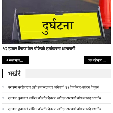
१२ हजार लिटर तेल बोकेको ट्यांकरमा आगलागी
Post navigation
संसद्‌मा पहिलोपटक सम्बोधन गर्दै प्रधानमन्त्रीले के-के भनिन् ? पूर्णपाठसहित
एक महिनामा भित्रियो दुई खर्ब रेमिटेन्स, नाघ्यो १० खर्ब
भर्खरै
घरजग्गा कारोबारका लागि इजाजतपत्र अनिवार्य, २१ दिनभित्र आवेदन दिनुपर्ने
सुस्तामा डुबानको जोखिम बढेपछि दिनरात खटिएर अस्थायी बाँध बनाउदै स्थानीय
सुस्तामा डुबानको जोखिम बढेपछि दिनरात खटिएर अस्थायी बाँध बनाउदै स्थानीय