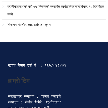
प्रतिनिधि सभाको भदौ १५ गतेसम्मको सम्भावित कार्यतालिका सार्वजनिक, १० दिन बैठक
बस्ने
सिराहामा पेस्तोल, काठमाडौबाट पक्राउ
सूचना विभाग दर्ता‍ नं. : १६५/०७३/७४ 
सल्लाहकार सम्पादक : प्रभात चलाउने

सम्पादक : संजीप घिमिरे 'शुभचिन्तक' 
