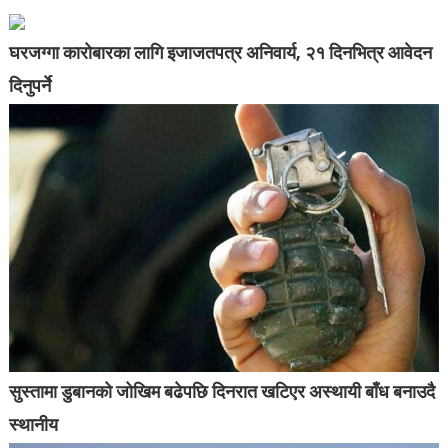
घरजग्गा कारोबारका लागि इजाजतपत्र अनिवार्य, २१ दिनभित्र आवेदन
दिनुपर्ने
सुस्तामा डुबानको जोखिम बढेपछि दिनरात खटिएर अस्थायी बाँध बनाउदै
स्थानीय