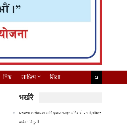
विश्व
साहित्य
शिक्षा
भर्खरै
घरजग्गा कारोबारका लागि इजाजतपत्र अनिवार्य, २१ दिनभित्र
आवेदन दिनुपर्ने