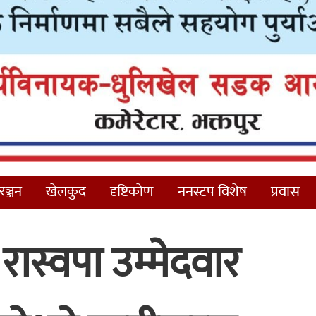
ञ्जन
खेलकुद
दृष्टिकोण
ननस्टप विशेष
प्रवास
रास्वपा उम्मेदवार