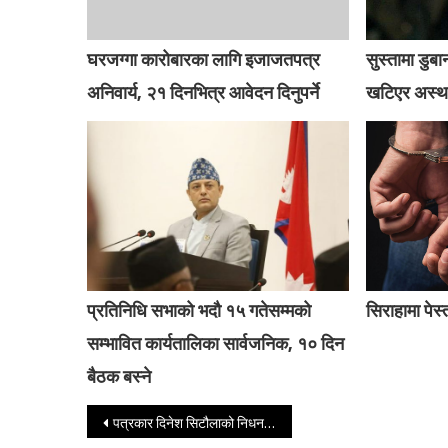
घरजग्गा कारोबारका लागि इजाजतपत्र
सुस्तामा डु
अनिवार्य, २१ दिनभित्र आवेदन दिनुपर्ने
खटिएर अस्था
प्रतिनिधि सभाको भदौ १५ गतेसम्मको
सिराहामा पेस
सम्भावित कार्यतालिका सार्वजनिक, १० दिन
बैठक बस्ने
Post navigation
पत्रकार दिनेश सिटौलाको निधन, शव पोष्टमर्टमका लागि टिचिङ अस्पताल लैजाने तयारी