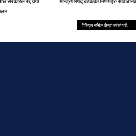
ि सरकारले रद्द गर्‍यो
मन्त्रिपरिषद् बैठकका निर्णयहरु सार्वजनि
मेलन
पिसिएल नर्सिङ दोस्रो वर्षको परीक्षामा ख्वपका सबै पास, आयुषाले ल्याइन् ९० प्रतिसत