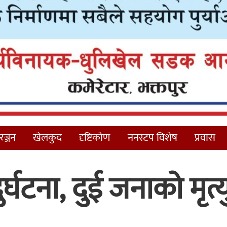
ञ्जन
खेलकुद
दृष्टिकोण
ननस्टप विशेष
प्रवास
र्घटना, दुई जनाको मृत्य