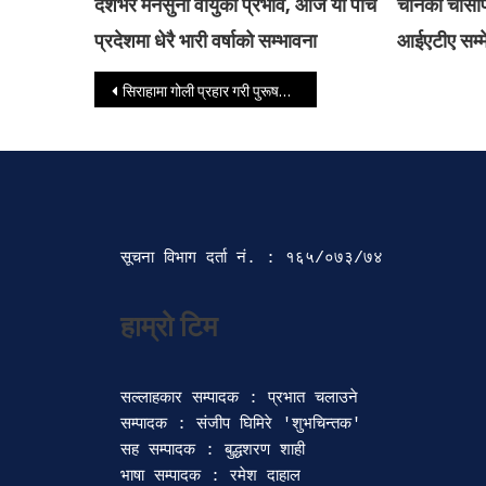
देशभर मनसुनी वायुको प्रभाव, आज यी पाँच
चीनको चासोपछ
प्रदेशमा धेरै भारी वर्षाको सम्भावना
आईएटीए सम्
Post navigation
सिराहामा गोली प्रहार गरी पुरूषको हत्या
सूचना विभाग दर्ता‍ नं. : १६५/०७३/७४ 
सल्लाहकार सम्पादक : प्रभात चलाउने

सम्पादक : संजीप घिमिरे 'शुभचिन्तक' 

सह सम्पादक : बुद्धशरण शाही

भाषा सम्पादक : रमेश दाहाल 
