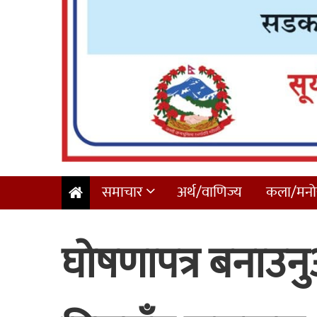
समाचार
अर्थ/वाणिज्य
कला/मनोर
घोषणापत्र बनाउन