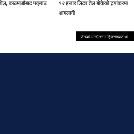
्तोल, काठमाडौबाट पक्राउ
१२ हजार लिटर तेल बोकेको ट्यांकरमा
आगलागी
जेनजी आन्दोलनमा हिरासतबाट भागे, ग्याङ बनाएर उपत्यकामा मच्चाए लुटपाट आतंक