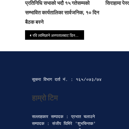
प्रतिनिधि सभाको भदौ १५ गतेसम्मको
सिराहामा पेस
सम्भावित कार्यतालिका सार्वजनिक, १० दिन
बैठक बस्ने
Post navigation
रवि लामिछाने अस्पतालबाट डिस्चार्ज
सूचना विभाग दर्ता‍ नं. : १६५/०७३/७४ 
सल्लाहकार सम्पादक : प्रभात चलाउने

सम्पादक : संजीप घिमिरे 'शुभचिन्तक' 
