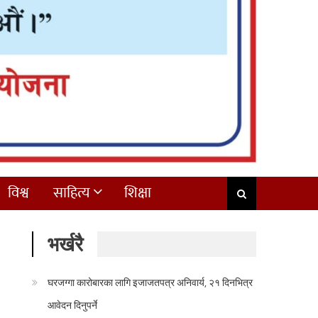
विश्व
साहित्य
शिक्षा
भर्खरै
घरजग्गा कारोबारका लागि इजाजतपत्र अनिवार्य, २१ दिनभित्र
आवेदन दिनुपर्ने