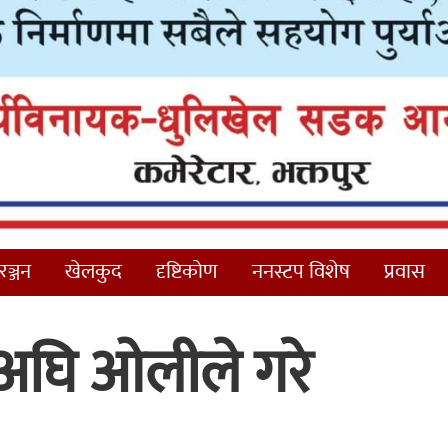
ञ्जन
खेलकुद
दृष्टिकोण
ननस्टप विशेष
प्रवास
ुअघि ओलीले गरे