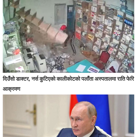
दिउँसो डाक्टर, नर्स कुटिएको कालीकोटको पलाँता अस्पतालमा राति फेरि
आक्रमण