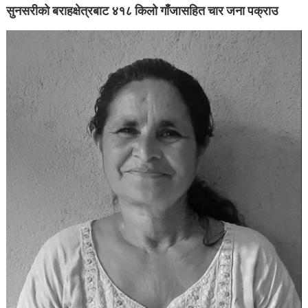
सुनसरीको बराहक्षेत्रबाट ४१८ किलो गाँजासहित चार जना पक्राउ