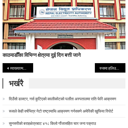
काठमाडौँका विभिन्न क्षेत्रमा दुई दिन बत्ती जाने
Post navigation
व्याख्यात्मक घोषणा गर्दै एमसीसी सम्झौता पारित ( मुख्य बुँदा सहित )
रुसमा हलिउडका फिल्म प्रदर्शन नहुने
भर्खरै
दिउँसो डाक्टर, नर्स कुटिएको कालीकोटको पलाँता अस्पतालमा राति फेरि आक्रमण
रूसले केही वर्षभित्र नेटो राष्ट्रमाथि आक्रमण गर्नसक्ने अमेरिकी खुफिया रिपोर्ट
सुनसरीको बराहक्षेत्रबाट ४१८ किलो गाँजासहित चार जना पक्राउ