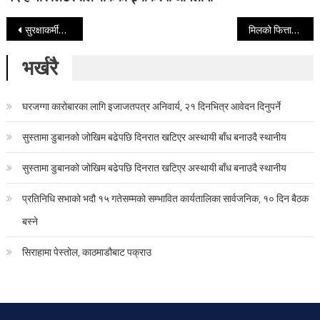
Post navigation
सुरक्षाकर्मीको घेराभित्रै लेखराज भट्टको घरमा वम विष्फोट
मिलको फित्तामा बेरिएर एक महिलाको मृत्यु
भर्खरै
घरजग्गा कारोबारका लागि इजाजतपत्र अनिवार्य, २१ दिनभित्र आवेदन दिनुपर्ने
सुस्तामा डुबानको जोखिम बढेपछि दिनरात खटिएर अस्थायी बाँध बनाउदै स्थानीय
सुस्तामा डुबानको जोखिम बढेपछि दिनरात खटिएर अस्थायी बाँध बनाउदै स्थानीय
प्रतिनिधि सभाको भदौ १५ गतेसम्मको सम्भावित कार्यतालिका सार्वजनिक, १० दिन बैठक
बस्ने
सिराहामा पेस्तोल, काठमाडौबाट पक्राउ