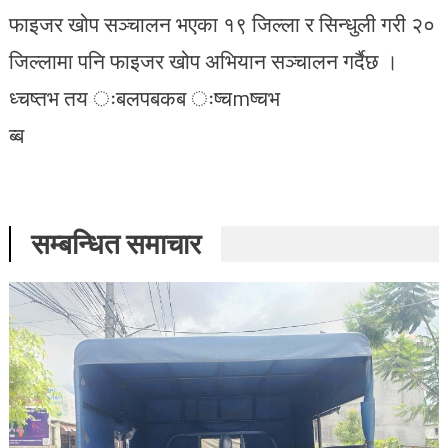
फाइजर खोप सञ्चालन भएका १९ जिल्ला र सिन्धुली गरी २०
जिल्लामा पनि फाइजर खोप अभियान सञ्चालन गर्दैछ ।
ध्चष्तभ तय ःबलपबकब ःष्चmष्चभ
ब्ब
सम्बन्धित समाचार