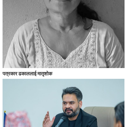
पत्रकार ढकाललाई मातृशोक