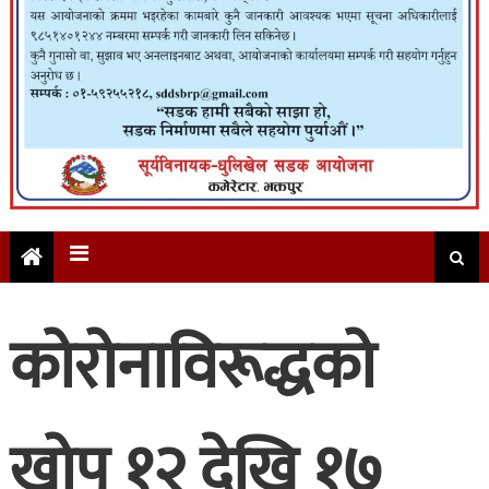
कोरोनाविरूद्धको
खोप १२ देखि १७