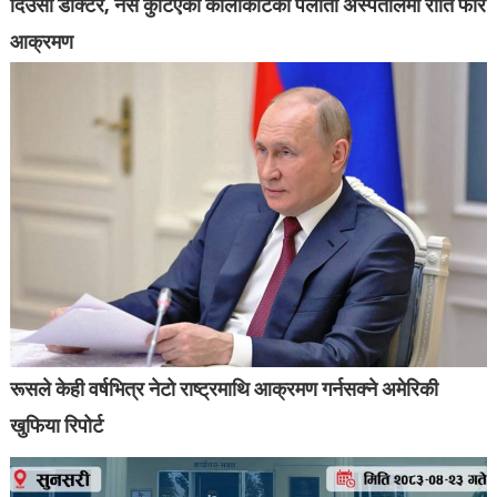
दिउँसो डाक्टर, नर्स कुटिएको कालीकोटको पलाँता अस्पतालमा राति फेरि
आक्रमण
रूसले केही वर्षभित्र नेटो राष्ट्रमाथि आक्रमण गर्नसक्ने अमेरिकी
खुफिया रिपोर्ट