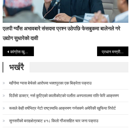
एलपी ग्याँस अभावबारे संसदमा प्रश्न उठेपछि फेसबुकमा बालेनले गरे
उद्योग सुधारेको दावी
Post navigation
कांग्रेस खुलातर्फ केन्द्रीय सदस्यको मतगणना जारी शशांक कोइरालाको अग्रता, आजै नतिजा आउने
प्रधान मन्त्री देउवा द्वारा काठमाडौँ महानगर पालिकाका मेयर शाक्य तथा उप मेयर खडगी सम्मानित
भर्खरै
महँगोमा ग्यास बेचेको आरोपमा भक्तपुरका एक बिक्रेता पक्राउ
दिउँसो डाक्टर, नर्स कुटिएको कालीकोटको पलाँता अस्पतालमा राति फेरि आक्रमण
रूसले केही वर्षभित्र नेटो राष्ट्रमाथि आक्रमण गर्नसक्ने अमेरिकी खुफिया रिपोर्ट
सुनसरीको बराहक्षेत्रबाट ४१८ किलो गाँजासहित चार जना पक्राउ