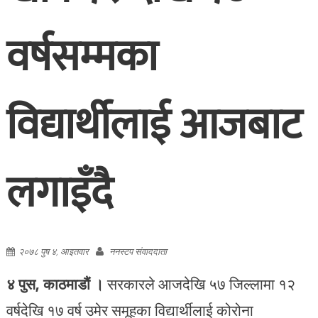
वर्षसम्मका
विद्यार्थीलाई आजबाट
लगाइँदै
२०७८ पुष ४, आइतवार
ननस्टप संवाददाता
४ पुस, काठमाडौं ।
सरकारले आजदेखि ५७ जिल्लामा १२
वर्षदेखि १७ वर्ष उमेर समूहका विद्यार्थीलाई कोरोना