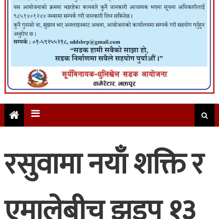
रसुवामा नयाँ शक्ति र
एमालेबीच झडप १३