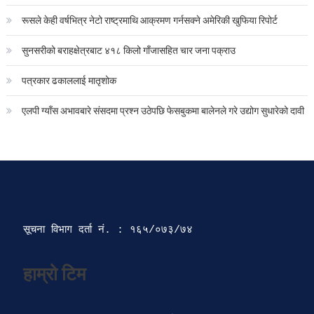
रूसले केही वर्षभित्र नेटो राष्ट्रमाथि आक्रमण गर्नसक्ने अमेरिकी खुफिया रिपोर्ट
सुनसरीको बराहक्षेत्रबाट ४१८ किलो गाँजासहित चार जना पक्राउ
पत्रकार ढकाललाई मातृशोक
एलपी ग्याँस अभावबारे संसदमा प्रश्न उठेपछि फेसबुकमा बालेनले गरे उद्योग सुधारेको दावी
सूचना विभाग दर्ता‍ नं. : १६५/०७३/७४ 