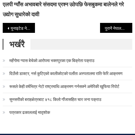
एलपी ग्याँस अभावबारे संसदमा प्रश्न उठेपछि फेसबुकमा बालेनले गरे
उद्योग सुधारेको दावी
Post navigation
युनाइटेड नेवाःबाट छत्रपाटी निःशुल्क चिकित्सालयलाई १५ लाख सहयोग
पुरानै नेपालको नक्सा छापेर बिक्री गरेको पाठ्यपुस्तक जफत गर्न मन्त्री श्रेष्ठको निर्देशन
भर्खरै
महँगोमा ग्यास बेचेको आरोपमा भक्तपुरका एक बिक्रेता पक्राउ
दिउँसो डाक्टर, नर्स कुटिएको कालीकोटको पलाँता अस्पतालमा राति फेरि आक्रमण
रूसले केही वर्षभित्र नेटो राष्ट्रमाथि आक्रमण गर्नसक्ने अमेरिकी खुफिया रिपोर्ट
सुनसरीको बराहक्षेत्रबाट ४१८ किलो गाँजासहित चार जना पक्राउ
पत्रकार ढकाललाई मातृशोक