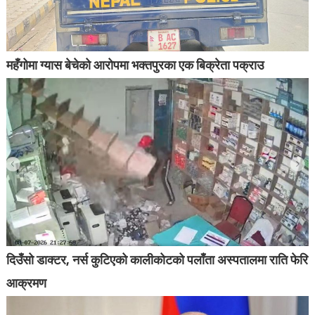
महँगोमा ग्यास बेचेको आरोपमा भक्तपुरका एक बिक्रेता पक्राउ
दिउँसो डाक्टर, नर्स कुटिएको कालीकोटको पलाँता अस्पतालमा राति फेरि
आक्रमण