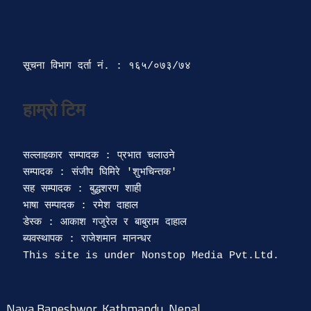
सूचना विभाग दर्ता‍ नं. : १६५/०७३/७४ 
सल्लाहकार सम्पादक : प्रभात चलाउने

सम्पादक : संजीप घिमिरे 'शुभचिन्तक' 

सह सम्पादक : बुद्धशरण शाही

भाषा सम्पादक : रमेश दाहाल 

डेस्क : आकाश गजुरेल र बाबुराम दाहाल

ब्यवस्थापक : राजेशमान मानन्धर 

Naya Baneshwor, Kathmandu, Nepal