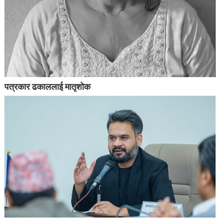
पत्रकार ढकाललाई मातृशोक