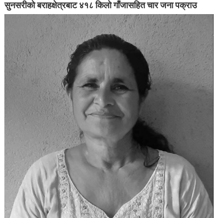
सुनसरीको बराहक्षेत्रबाट ४१८ किलो गाँजासहित चार जना पक्राउ