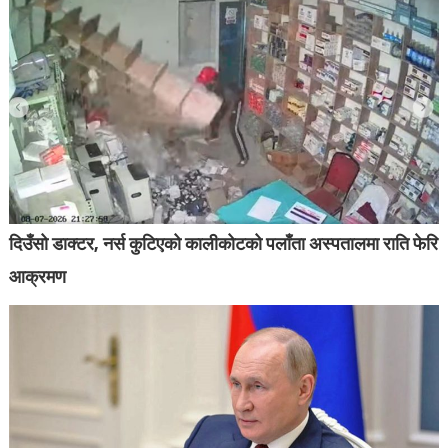
दिउँसो डाक्टर, नर्स कुटिएको कालीकोटको पलाँता अस्पतालमा राति फेरि
आक्रमण