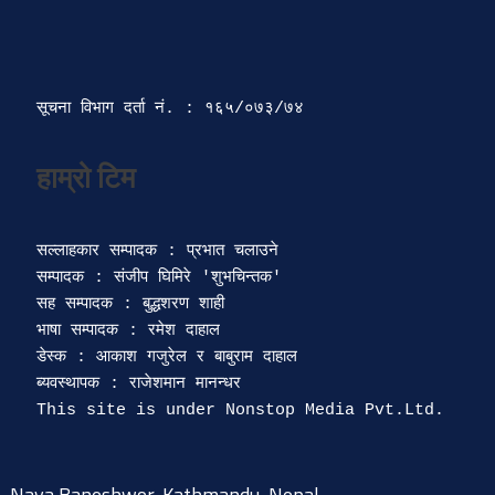
सूचना विभाग दर्ता‍ नं. : १६५/०७३/७४ 
सल्लाहकार सम्पादक : प्रभात चलाउने

सम्पादक : संजीप घिमिरे 'शुभचिन्तक' 

सह सम्पादक : बुद्धशरण शाही

भाषा सम्पादक : रमेश दाहाल 

डेस्क : आकाश गजुरेल र बाबुराम दाहाल

ब्यवस्थापक : राजेशमान मानन्धर 

Naya Baneshwor, Kathmandu, Nepal