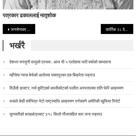
पत्रकार ढकाललाई मातृशोक
Post navigation
जनसेनाका व्यारेकमा भएको भ्रष्टाचारको छानविन सुरू भएपछि माअाेवादी केन्द्रका नेता तनावमा
कार्तिक २८ देखि सबै एनलग टेलिभिजन बन्द गर्दै सरकार
भर्खरै
देशभर मनसुनी वायुको प्रभाव : आज यी ५ प्रदेशमा भारी वर्षाको सम्भावना
महँगोमा ग्यास बेचेको आरोपमा भक्तपुरका एक बिक्रेता पक्राउ
दिउँसो डाक्टर, नर्स कुटिएको कालीकोटको पलाँता अस्पतालमा राति फेरि आक्रमण
रूसले केही वर्षभित्र नेटो राष्ट्रमाथि आक्रमण गर्नसक्ने अमेरिकी खुफिया रिपोर्ट
सुनसरीको बराहक्षेत्रबाट ४१८ किलो गाँजासहित चार जना पक्राउ