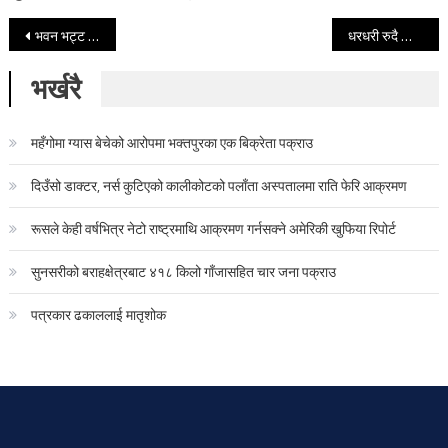
Post navigation
भवन भट्ट प्यानलसहित अध्यक्षमा विजयी (एनआरएनएमा जित्नेको सूचीसहित)
धरधरी रुदै कांग्रेसमै फर्किए गच्छेदार । कम्युनिस्टहरुलार्इ ठीक पार्ने उनको उद्घोष
भर्खरै
महँगोमा ग्यास बेचेको आरोपमा भक्तपुरका एक बिक्रेता पक्राउ
दिउँसो डाक्टर, नर्स कुटिएको कालीकोटको पलाँता अस्पतालमा राति फेरि आक्रमण
रूसले केही वर्षभित्र नेटो राष्ट्रमाथि आक्रमण गर्नसक्ने अमेरिकी खुफिया रिपोर्ट
सुनसरीको बराहक्षेत्रबाट ४१८ किलो गाँजासहित चार जना पक्राउ
पत्रकार ढकाललाई मातृशोक