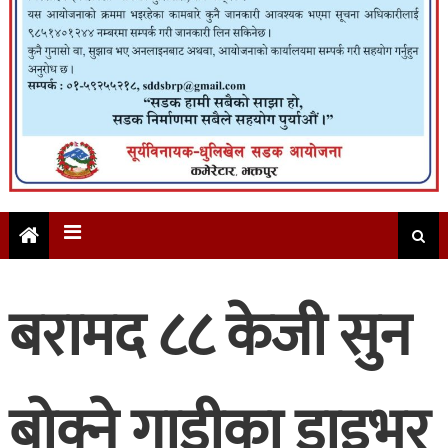
बरामद ८८ केजी सुन
बोक्ने गाडीका ड्राइभर