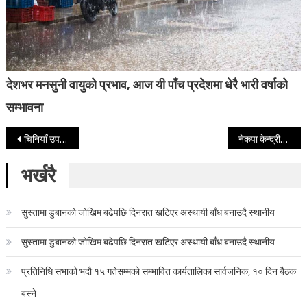
देशभर मनसुनी वायुको प्रभाव, आज यी पाँच प्रदेशमा धेरै भारी वर्षाको
सम्भावना
Post navigation
चिनियाँ उपभोक्ताले ६८ सेकेन्डमै १ अर्ब डलरको सामान खरिद गरे
नेकपा केन्द्रीय निकायका साङ्गठानिक विभाग गठन
भर्खरै
सुस्तामा डुबानको जोखिम बढेपछि दिनरात खटिएर अस्थायी बाँध बनाउदै स्थानीय
सुस्तामा डुबानको जोखिम बढेपछि दिनरात खटिएर अस्थायी बाँध बनाउदै स्थानीय
प्रतिनिधि सभाको भदौ १५ गतेसम्मको सम्भावित कार्यतालिका सार्वजनिक, १० दिन बैठक
बस्ने