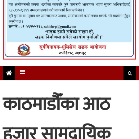
काठमाडौँका आठ
हजार सामुदायिक