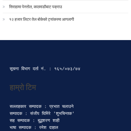
सिराहामा पेस्तोल, काठमाडौबाट पक्राउ
१२ हजार लिटर तेल बोकेको ट्यांकरमा आगलागी
सूचना विभाग दर्ता‍ नं. : १६५/०७३/७४ 
सल्लाहकार सम्पादक : प्रभात चलाउने

सम्पादक : संजीप घिमिरे 'शुभचिन्तक' 

सह सम्पादक : बुद्धशरण शाही

भाषा सम्पादक : रमेश दाहाल 
